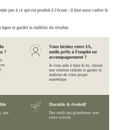
te pas à ce qui est produit à l’écran : il faut aussi cadrer le
ligne et garder la maîtrise du résultat.
du
Vous hésitez entre IA,
az ?
outils prêts à l’emploi ou
accompagnement ?
ls
vos
Je vous aide à faire le tri, choisir
r
une solution réaliste et garder la
maîtrise de votre projet
.
numérique.
ble
Durable & évolutif
e, pas
Des outils qui grandissent avec
votre activité.