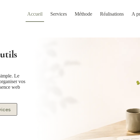
Accueil
Services
Méthode
Réalisations
A p
utils
simple. Le
 organiser vos
résence web
vices