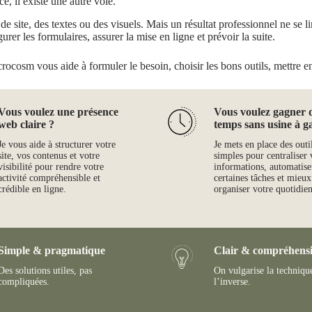
ce, il existe une autre voie.
 site, des textes ou des visuels. Mais un résultat professionnel ne se limi
gurer les formulaires, assurer la mise en ligne et prévoir la suite.
crocosm vous aide à formuler le besoin, choisir les bons outils, mettre en 
Vous voulez une présence
Vous voulez gagner 
web claire ?
temps sans usine à g
Je vous aide à structurer votre
Je mets en place des outi
site, vos contenus et votre
simples pour centraliser 
visibilité pour rendre votre
informations, automatise
activité compréhensible et
certaines tâches et mieux
crédible en ligne.
organiser votre quotidien
Simple & pragmatique
Clair & compréhensi
Des solutions utiles, pas
On vulgarise la techniqu
compliquées.
l’inverse.