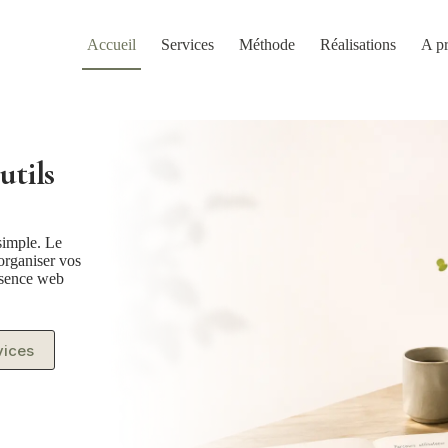
Accueil
Services
Méthode
Réalisations
A p
utils
simple. Le
 organiser vos
résence web
vices