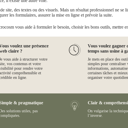
ce, il existe une autre voie.
 site, des textes ou des visuels. Mais un résultat professionnel ne se limi
gurer les formulaires, assurer la mise en ligne et prévoir la suite.
crocosm vous aide à formuler le besoin, choisir les bons outils, mettre en 
Vous voulez une présence
Vous voulez gagner 
web claire ?
temps sans usine à g
Je vous aide à structurer votre
Je mets en place des outi
site, vos contenus et votre
simples pour centraliser 
visibilité pour rendre votre
informations, automatise
activité compréhensible et
certaines tâches et mieux
crédible en ligne.
organiser votre quotidien
Simple & pragmatique
Clair & compréhensi
Des solutions utiles, pas
On vulgarise la techniqu
compliquées.
l’inverse.