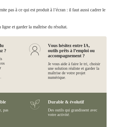
te pas à ce qui est produit à l’écran : il faut aussi cadrer le
ligne et garder la maîtrise du résultat.
du
Vous hésitez entre IA,
az ?
outils prêts à l’emploi ou
accompagnement ?
ls
vos
Je vous aide à faire le tri, choisir
r
une solution réaliste et garder la
maîtrise de votre projet
.
numérique.
ble
Durable & évolutif
e, pas
Des outils qui grandissent avec
votre activité.