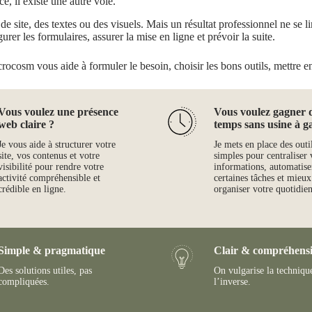
ce, il existe une autre voie.
 site, des textes ou des visuels. Mais un résultat professionnel ne se limi
gurer les formulaires, assurer la mise en ligne et prévoir la suite.
crocosm vous aide à formuler le besoin, choisir les bons outils, mettre en 
Vous voulez une présence
Vous voulez gagner 
web claire ?
temps sans usine à g
Je vous aide à structurer votre
Je mets en place des outi
site, vos contenus et votre
simples pour centraliser 
visibilité pour rendre votre
informations, automatise
activité compréhensible et
certaines tâches et mieux
crédible en ligne.
organiser votre quotidien
Simple & pragmatique
Clair & compréhensi
Des solutions utiles, pas
On vulgarise la techniqu
compliquées.
l’inverse.