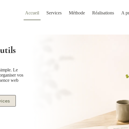
Accueil
Services
Méthode
Réalisations
A p
utils
simple. Le
 organiser vos
résence web
vices