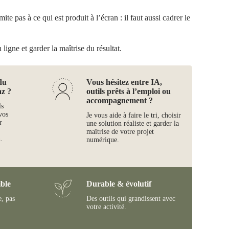
te pas à ce qui est produit à l’écran : il faut aussi cadrer le
ligne et garder la maîtrise du résultat.
du
Vous hésitez entre IA,
az ?
outils prêts à l’emploi ou
accompagnement ?
ls
vos
Je vous aide à faire le tri, choisir
r
une solution réaliste et garder la
maîtrise de votre projet
.
numérique.
ble
Durable & évolutif
e, pas
Des outils qui grandissent avec
votre activité.