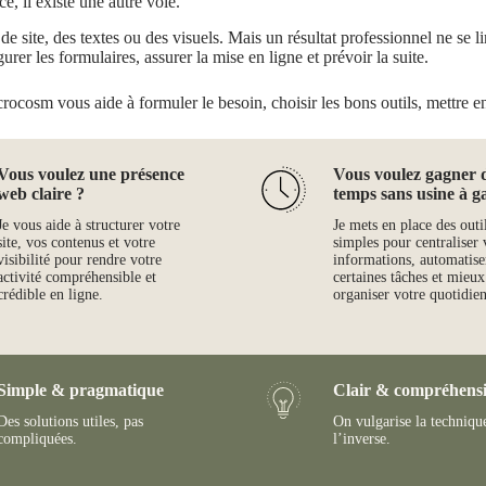
ce, il existe une autre voie.
 site, des textes ou des visuels. Mais un résultat professionnel ne se limi
gurer les formulaires, assurer la mise en ligne et prévoir la suite.
crocosm vous aide à formuler le besoin, choisir les bons outils, mettre en 
Vous voulez une présence
Vous voulez gagner 
web claire ?
temps sans usine à g
Je vous aide à structurer votre
Je mets en place des outi
site, vos contenus et votre
simples pour centraliser 
visibilité pour rendre votre
informations, automatise
activité compréhensible et
certaines tâches et mieux
crédible en ligne.
organiser votre quotidien
Simple & pragmatique
Clair & compréhensi
Des solutions utiles, pas
On vulgarise la techniqu
compliquées.
l’inverse.