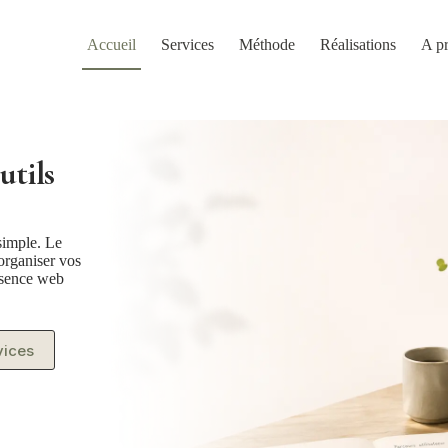
Accueil
Services
Méthode
Réalisations
A p
utils
simple. Le
 organiser vos
résence web
vices