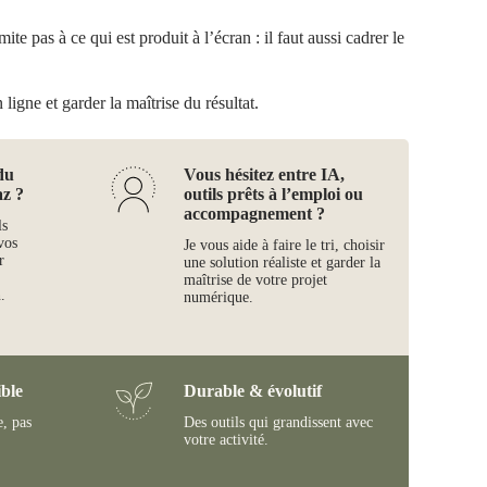
te pas à ce qui est produit à l’écran : il faut aussi cadrer le
ligne et garder la maîtrise du résultat.
du
Vous hésitez entre IA,
az ?
outils prêts à l’emploi ou
accompagnement ?
ls
vos
Je vous aide à faire le tri, choisir
r
une solution réaliste et garder la
maîtrise de votre projet
.
numérique.
ble
Durable & évolutif
e, pas
Des outils qui grandissent avec
votre activité.