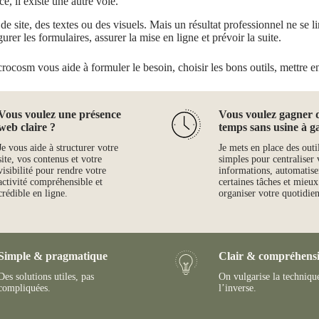
ce, il existe une autre voie.
 site, des textes ou des visuels. Mais un résultat professionnel ne se limi
gurer les formulaires, assurer la mise en ligne et prévoir la suite.
crocosm vous aide à formuler le besoin, choisir les bons outils, mettre en 
Vous voulez une présence
Vous voulez gagner 
web claire ?
temps sans usine à g
Je vous aide à structurer votre
Je mets en place des outi
site, vos contenus et votre
simples pour centraliser 
visibilité pour rendre votre
informations, automatise
activité compréhensible et
certaines tâches et mieux
crédible en ligne.
organiser votre quotidien
Simple & pragmatique
Clair & compréhensi
Des solutions utiles, pas
On vulgarise la techniqu
compliquées.
l’inverse.