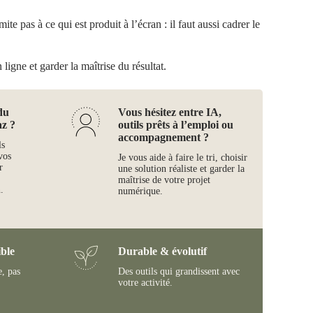
te pas à ce qui est produit à l’écran : il faut aussi cadrer le
ligne et garder la maîtrise du résultat.
du
Vous hésitez entre IA,
az ?
outils prêts à l’emploi ou
accompagnement ?
ls
vos
Je vous aide à faire le tri, choisir
r
une solution réaliste et garder la
maîtrise de votre projet
.
numérique.
ble
Durable & évolutif
e, pas
Des outils qui grandissent avec
votre activité.