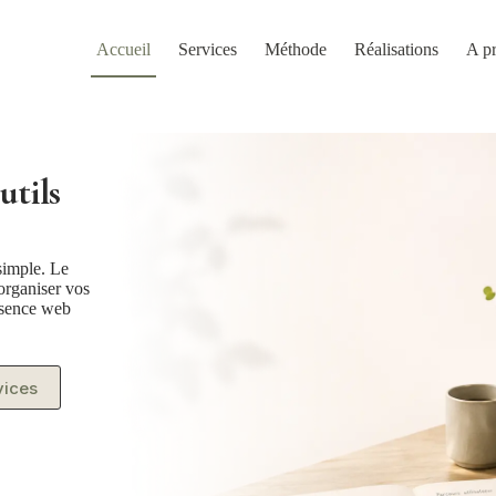
Accueil
Services
Méthode
Réalisations
A p
utils
simple. Le
 organiser vos
résence web
vices