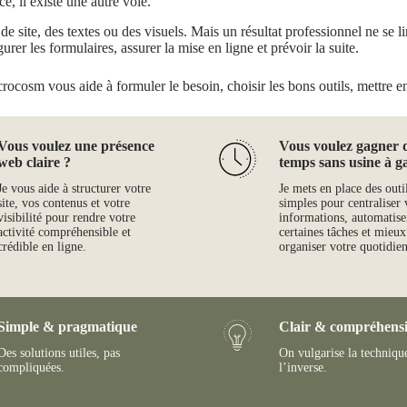
ce, il existe une autre voie.
 site, des textes ou des visuels. Mais un résultat professionnel ne se limi
gurer les formulaires, assurer la mise en ligne et prévoir la suite.
crocosm vous aide à formuler le besoin, choisir les bons outils, mettre en 
Vous voulez une présence
Vous voulez gagner 
web claire ?
temps sans usine à g
Je vous aide à structurer votre
Je mets en place des outi
site, vos contenus et votre
simples pour centraliser 
visibilité pour rendre votre
informations, automatise
activité compréhensible et
certaines tâches et mieux
crédible en ligne.
organiser votre quotidien
Simple & pragmatique
Clair & compréhensi
Des solutions utiles, pas
On vulgarise la techniqu
compliquées.
l’inverse.