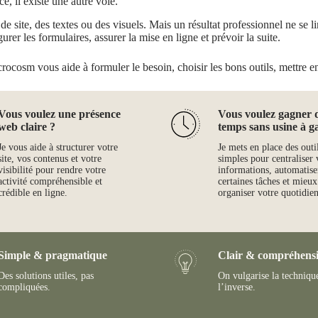
ce, il existe une autre voie.
 site, des textes ou des visuels. Mais un résultat professionnel ne se limi
gurer les formulaires, assurer la mise en ligne et prévoir la suite.
crocosm vous aide à formuler le besoin, choisir les bons outils, mettre en 
Vous voulez une présence
Vous voulez gagner 
web claire ?
temps sans usine à g
Je vous aide à structurer votre
Je mets en place des outi
site, vos contenus et votre
simples pour centraliser 
visibilité pour rendre votre
informations, automatise
activité compréhensible et
certaines tâches et mieux
crédible en ligne.
organiser votre quotidien
Simple & pragmatique
Clair & compréhensi
Des solutions utiles, pas
On vulgarise la techniqu
compliquées.
l’inverse.