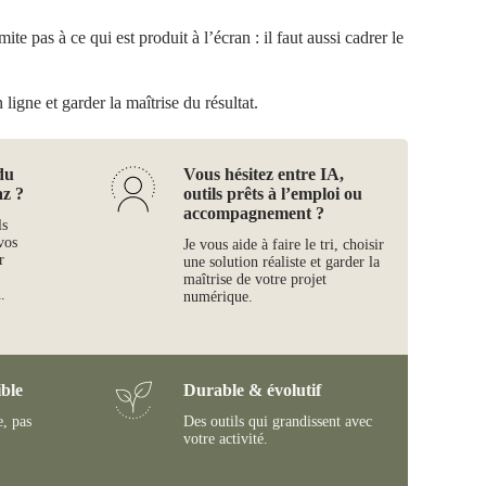
te pas à ce qui est produit à l’écran : il faut aussi cadrer le
ligne et garder la maîtrise du résultat.
du
Vous hésitez entre IA,
az ?
outils prêts à l’emploi ou
accompagnement ?
ls
vos
Je vous aide à faire le tri, choisir
r
une solution réaliste et garder la
maîtrise de votre projet
.
numérique.
ble
Durable & évolutif
e, pas
Des outils qui grandissent avec
votre activité.