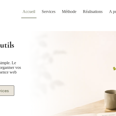
Accueil
Services
Méthode
Réalisations
A p
utils
simple. Le
 organiser vos
résence web
vices