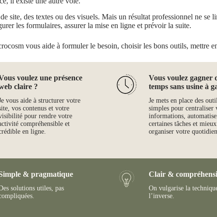
ce, il existe une autre voie.
 site, des textes ou des visuels. Mais un résultat professionnel ne se limi
gurer les formulaires, assurer la mise en ligne et prévoir la suite.
crocosm vous aide à formuler le besoin, choisir les bons outils, mettre en 
Vous voulez une présence
Vous voulez gagner 
web claire ?
temps sans usine à g
Je vous aide à structurer votre
Je mets en place des outi
site, vos contenus et votre
simples pour centraliser 
visibilité pour rendre votre
informations, automatise
activité compréhensible et
certaines tâches et mieux
crédible en ligne.
organiser votre quotidien
Simple & pragmatique
Clair & compréhensi
Des solutions utiles, pas
On vulgarise la techniqu
compliquées.
l’inverse.