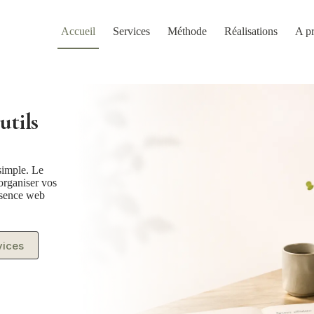
Accueil
Services
Méthode
Réalisations
A p
utils
simple. Le
 organiser vos
résence web
vices