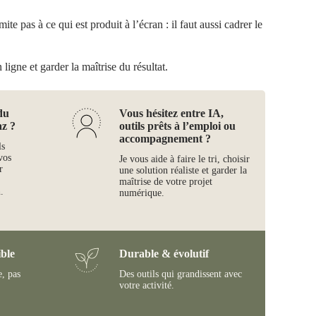
te pas à ce qui est produit à l’écran : il faut aussi cadrer le
ligne et garder la maîtrise du résultat.
du
Vous hésitez entre IA,
az ?
outils prêts à l’emploi ou
accompagnement ?
ls
vos
Je vous aide à faire le tri, choisir
r
une solution réaliste et garder la
maîtrise de votre projet
.
numérique.
ble
Durable & évolutif
e, pas
Des outils qui grandissent avec
votre activité.