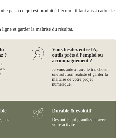
te pas à ce qui est produit à l’écran : il faut aussi cadrer le
ligne et garder la maîtrise du résultat.
du
Vous hésitez entre IA,
az ?
outils prêts à l’emploi ou
accompagnement ?
ls
vos
Je vous aide à faire le tri, choisir
r
une solution réaliste et garder la
maîtrise de votre projet
.
numérique.
ble
Durable & évolutif
e, pas
Des outils qui grandissent avec
votre activité.