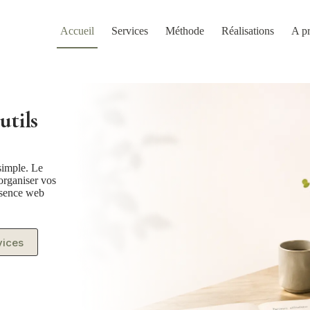
Accueil
Services
Méthode
Réalisations
A p
utils
simple. Le
 organiser vos
résence web
vices