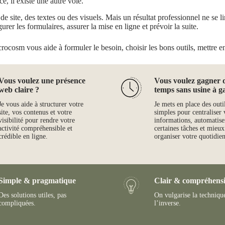
ce, il existe une autre voie.
 site, des textes ou des visuels. Mais un résultat professionnel ne se limi
gurer les formulaires, assurer la mise en ligne et prévoir la suite.
crocosm vous aide à formuler le besoin, choisir les bons outils, mettre en 
Vous voulez une présence
Vous voulez gagner 
web claire ?
temps sans usine à g
Je vous aide à structurer votre
Je mets en place des outi
site, vos contenus et votre
simples pour centraliser 
visibilité pour rendre votre
informations, automatise
activité compréhensible et
certaines tâches et mieux
crédible en ligne.
organiser votre quotidien
Simple & pragmatique
Clair & compréhensi
Des solutions utiles, pas
On vulgarise la techniqu
compliquées.
l’inverse.