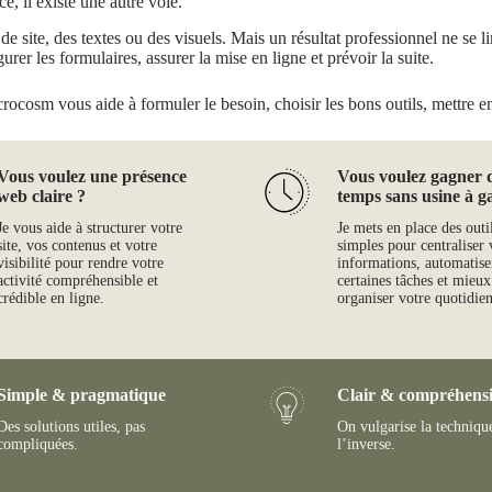
ce, il existe une autre voie.
 site, des textes ou des visuels. Mais un résultat professionnel ne se limi
gurer les formulaires, assurer la mise en ligne et prévoir la suite.
crocosm vous aide à formuler le besoin, choisir les bons outils, mettre en 
Vous voulez une présence
Vous voulez gagner 
web claire ?
temps sans usine à g
Je vous aide à structurer votre
Je mets en place des outi
site, vos contenus et votre
simples pour centraliser 
visibilité pour rendre votre
informations, automatise
activité compréhensible et
certaines tâches et mieux
crédible en ligne.
organiser votre quotidien
Simple & pragmatique
Clair & compréhensi
Des solutions utiles, pas
On vulgarise la techniqu
compliquées.
l’inverse.