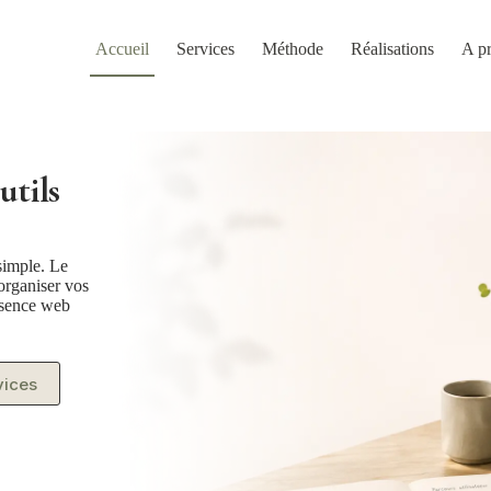
Accueil
Services
Méthode
Réalisations
A p
utils
simple. Le
 organiser vos
résence web
vices