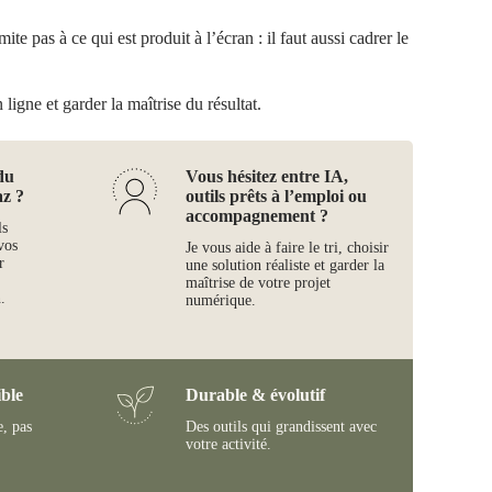
te pas à ce qui est produit à l’écran : il faut aussi cadrer le
ligne et garder la maîtrise du résultat.
du
Vous hésitez entre IA,
az ?
outils prêts à l’emploi ou
accompagnement ?
ls
vos
Je vous aide à faire le tri, choisir
r
une solution réaliste et garder la
maîtrise de votre projet
.
numérique.
ble
Durable & évolutif
e, pas
Des outils qui grandissent avec
votre activité.